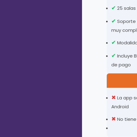
✔
25 salas 
✔
Soporte 
muy compl
✔
Modalida
✔
Incluye 
de pago
✖
La app s
Android
✖
No tiene