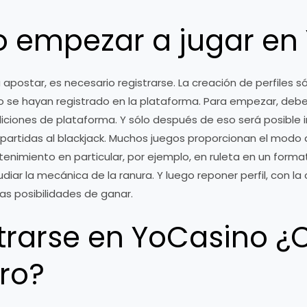
 empezar a jugar en
apostar, es necesario registrarse. La creación de perfiles s
 se hayan registrado en la plataforma. Para empezar, debe c
iciones de plataforma. Y sólo después de eso será posible in
 partidas al blackjack. Muchos juegos proporcionan el modo
tenimiento en particular, por ejemplo, en ruleta en un forma
diar la mecánica de la ranura. Y luego reponer perfil, con l
as posibilidades de ganar.
trarse en YoCasino 
tro?