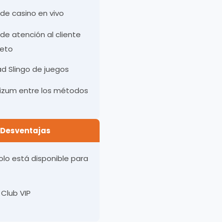
de casino en vivo
de atención al cliente
eto
d Slingo de juegos
Bizum entre los métodos
Desventajas
olo está disponible para
 Club VIP