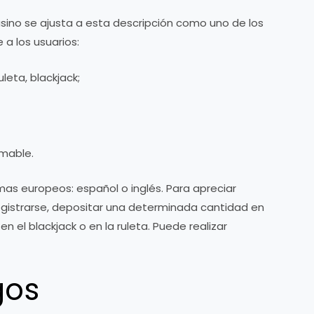
ino se ajusta a esta descripción como uno de los
a los usuarios:
leta, blackjack;
imable.
omas europeos: español o inglés. Para apreciar
egistrarse, depositar una determinada cantidad en
n el blackjack o en la ruleta. Puede realizar
gos