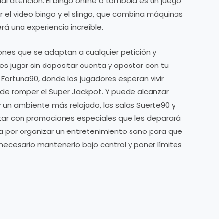
l atención. El bingo online o tómbola es un juego
 el video bingo y el slingo, que combina máquinas
á una experiencia increíble.
iones que se adaptan a cualquier petición y
s jugar sin depositar cuenta y apostar con tu
y Fortuna90, donde los jugadores esperan vivir
de romper el Super Jackpot. Y puede alcanzar
 un ambiente más relajado, las salas Suerte90 y
tar con promociones especiales que les deparará
za por organizar un entretenimiento sano para que
necesario mantenerlo bajo control y poner límites