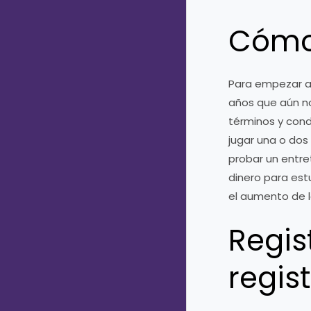
Cómo
Para empezar a 
años que aún no
términos y cond
jugar una o dos
probar un entre
dinero para estu
el aumento de l
Regis
regis