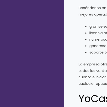
Basándonos en l
mejores operado
gran selec
licencia o
numerosas
generosos
soporte t
La empresa ofrec
todas las venta
cuenta e iniciar
cualquier apues
YoCas